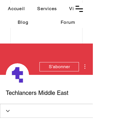
THAUMASIA
Accueil
Services
Vidéos
-Paris-
Blog
Forum
Plus d'actions
S'abonner
Techlancers Middle East