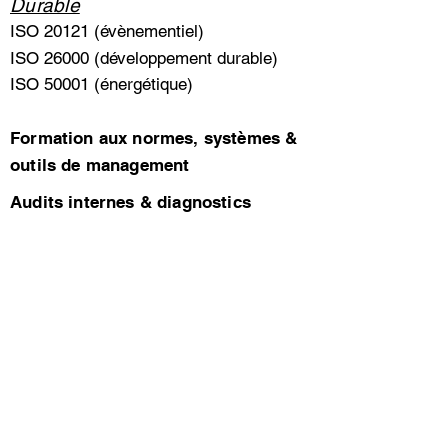
Durable
ISO 20121 (évènementiel)
ISO 26000 (développement durable)
ISO 50001 (énergétique)
Formation aux normes, systèmes &
outils de management
Audits internes & diagnostics
Externalisation des Fonctions QHSE
/ Projets / DPO
Conception & maintien de labels
Maitrise des processus
A propos de THAUMASIA
Tickets de conseil