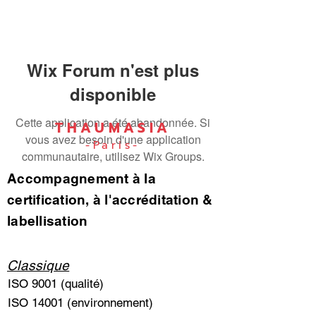
Wix Forum n'est plus
disponible
Cette application a été abandonnée. Si
THAUMASIA
vous avez besoin d'une application
-Paris-
communautaire, utilisez Wix Groups.
Accompagnement à la
certification, à l'accréditation &
labellisation
Classique
ISO 9001 (qualité)
ISO 14001 (environnement)