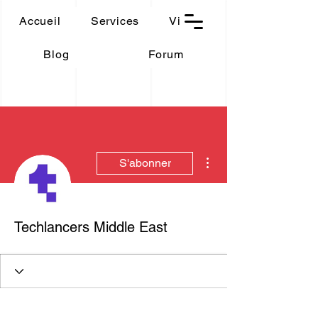
THAUMASIA
Accueil
Services
Vidéos
-Paris-
Blog
Forum
Plus d'actions
S'abonner
Techlancers Middle East