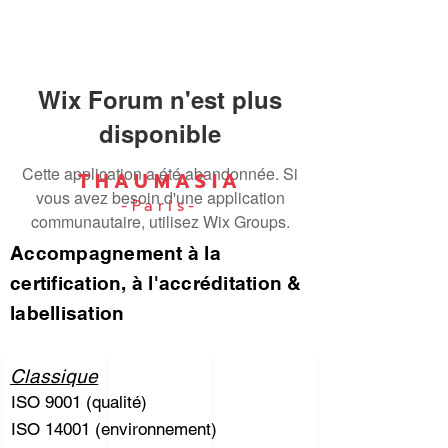
Wix Forum n'est plus
disponible
Cette application a été abandonnée. Si
THAUMASIA
vous avez besoin d'une application
-Paris-
communautaire, utilisez Wix Groups.
Accompagnement à la
certification, à l'accréditation &
labellisation
Classique
ISO 9001 (qualité)
ISO 14001 (environnement)