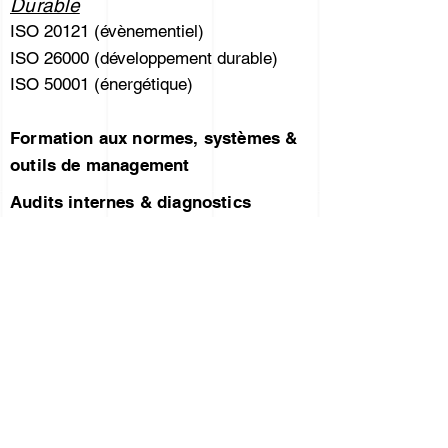
Durable
ISO 20121 (évènementiel)
ISO 26000 (développement durable)
ISO 50001 (énergétique)
Formation aux normes, systèmes &
outils de management
Audits internes & diagnostics
Externalisation des Fonctions QHSE
/ Projets / DPO
Conception & maintien de labels
Maitrise des processus
A propos de THAUMASIA
Tickets de conseil