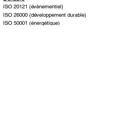
ISO 20121 (évènementiel)
ISO 26000 (développement durable)
ISO 50001 (énergétique)
Formation aux normes, systèmes &
outils de management
Audits internes & diagnostics
Externalisation des Fonctions QHSE
/ Projets / DPO
Conception & maintien de labels
Maitrise des processus
A propos de THAUMASIA
Tickets de conseil