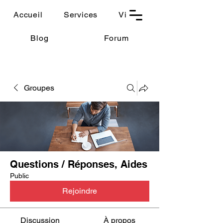
THAUMASIA
Accueil
Services
Vidéos
-Paris-
Blog
Forum
Groupes
Questions / Réponses, Aides
Public
Rejoindre
Discussion
À propos