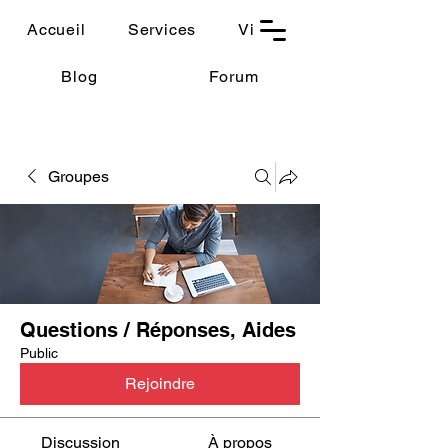
THAUMASIA
Accueil
Services
Vidéos
-Paris-
Blog
Forum
Groupes
Questions / Réponses, Aides
Public
Rejoindre
Discussion
À propos