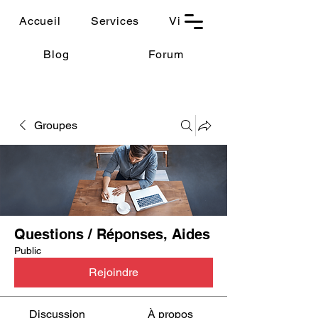
THAUMASIA
Accueil
Services
Vidéos
-Paris-
Blog
Forum
Groupes
Questions / Réponses, Aides
Public
Rejoindre
Discussion
À propos