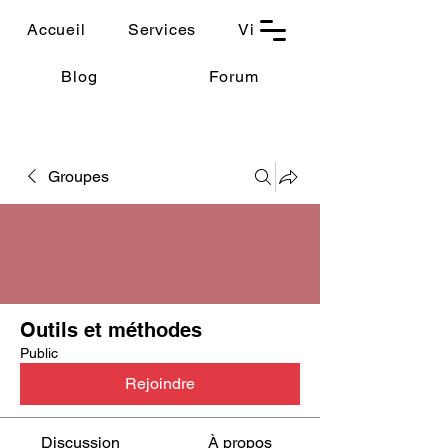
THAUMASIA
Accueil
Services
Vidéos
-Paris-
Blog
Forum
Groupes
Outils et méthodes
Public
Rejoindre
Discussion
À propos