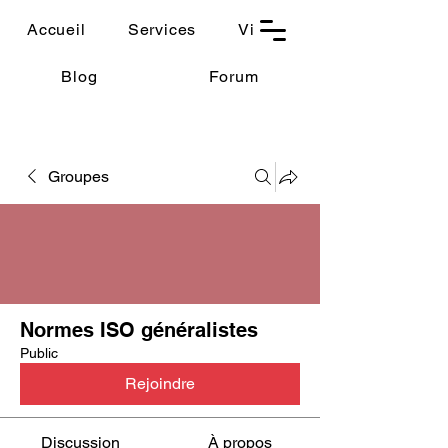
THAUMASIA
Accueil
Services
Vidéos
-Paris-
Blog
Forum
Groupes
Normes ISO généralistes
Public
Rejoindre
Discussion
À propos