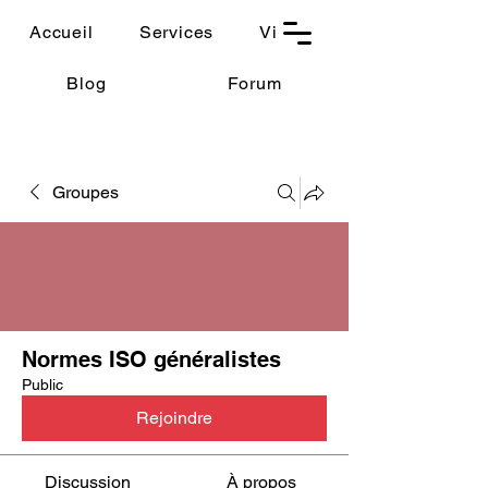
THAUMASIA
Accueil
Services
Vidéos
-Paris-
Blog
Forum
Groupes
Normes ISO généralistes
Public
Rejoindre
Discussion
À propos