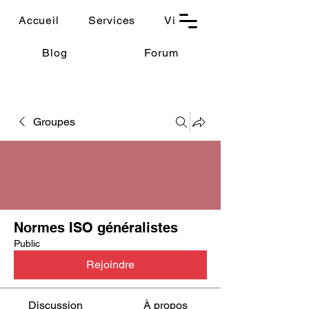
THAUMASIA
Accueil
Services
Vidéos
-Paris-
Blog
Forum
Groupes
Normes ISO généralistes
Public
Rejoindre
Discussion
À propos