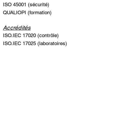
ISO 45001 (sécurité)
QUALIOPI (formation)
Accrédités
ISO.IEC 17020 (contrôle)
ISO.IEC 17025 (laboratoires)
ISO.IEC 17029 (conformité)
ISO.IEC 17043 (intercomparaison)
ISO.IEC 17065 (certification)
Sécurité, risques & résilience
ISO 22301 (résilience)
ISO 27001 (information)
MASE
ISO 37001 (anti-corruption)
ISO 18788 (sécurité privée)