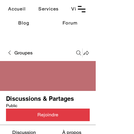
THAUMASIA
Accueil
Services
Vidéos
-Paris-
Blog
Forum
Groupes
Discussions & Partages
Public
Rejoindre
Discussion
À propos