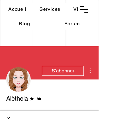
THAUMASIA
Accueil
Services
Vidéos
-Paris-
Blog
Forum
Plus d'actions
S'abonner
Forum modérateur
Administrateur
Alètheia