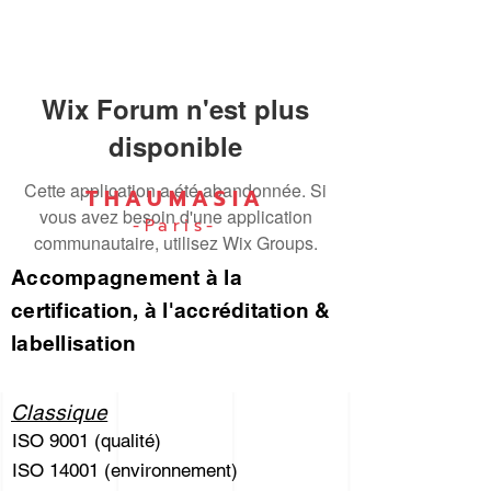
Wix Forum n'est plus
disponible
Cette application a été abandonnée. Si
THAUMASIA
vous avez besoin d'une application
-Paris-
communautaire, utilisez Wix Groups.
Accompagnement à la
certification, à l'accréditation &
labellisation
Classique
ISO 9001 (qualité)
ISO 14001 (environnement)