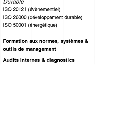
Durable
ISO 20121 (évènementiel)
ISO 26000 (développement durable)
ISO 50001 (énergétique)
Formation aux normes, systèmes &
outils de management
Audits internes & diagnostics
Externalisation des Fonctions QHSE
/ Projets / DPO
Conception & maintien de labels
Maitrise des processus
A propos de THAUMASIA
Tickets de conseil