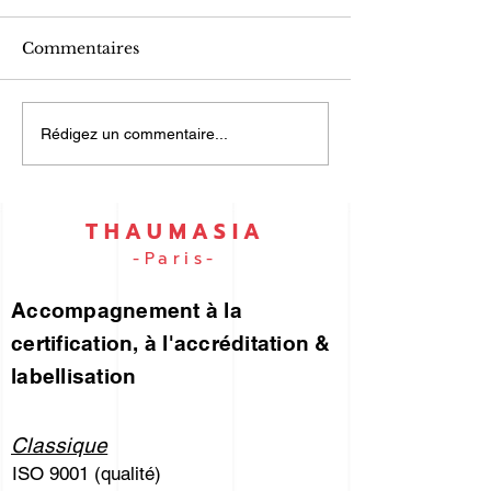
Commentaires
UN PORTEFEUILLE
ISO 9001 et I
Rédigez un commentaire...
DES RISQUES... pour
45001… par e
vous !
THAUMASIA
-Paris-
Accompagnement à la
certification, à l'accréditation &
labellisation
Classique
ISO 9001 (qualité)