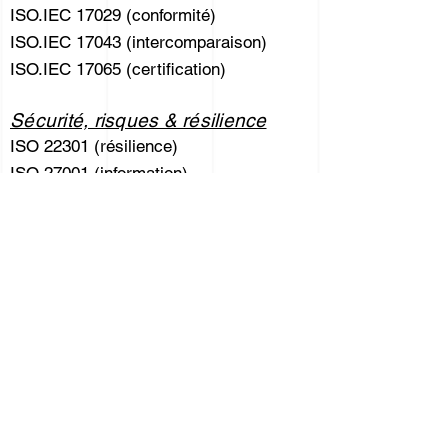
ISO.IEC 17029 (conformité)
ISO.IEC 17043 (intercomparaison)
ISO.IEC 17065 (certification)
Sécurité, risques & résilience
ISO 22301 (résilience)
ISO 27001 (information)
MASE
ISO 37001 (anti-corruption)
ISO 18788 (sécurité privée)
Durable
ISO 20121 (évènementiel)
ISO 26000 (développement durable)
ISO 50001 (énergétique)
Formation aux normes, systèmes &