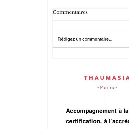
Commentaires
Rédigez un commentaire...
Guide en 5 étapes claires
pour la mise en place d'un
système de management
de l'énergie conforme à la
THAUMASI
norme ISO 50001
-Paris-
Accompagnement à la
certification, à l'accré