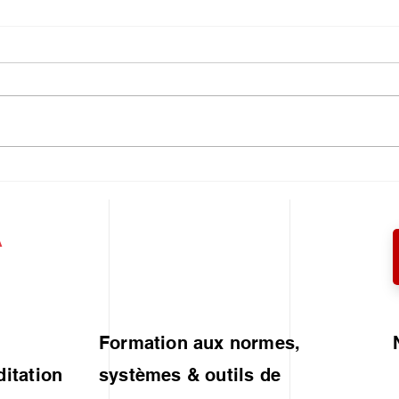
UN PORTEFEUILLE DES
ISO
RISQUES... pour vous !
par
A
Formation aux normes,
ditation
systèmes & outils de