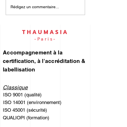
UN PORTEFEUILLE
ISO 9001 et I
Rédigez un commentaire...
DES RISQUES... pour
45001… par e
vous !
THAUMASIA
-Paris-
Accompagnement à la
certification, à l'accréditation &
labellisation
Classique
ISO 9001 (qualité)
ISO 14001 (environnement)
ISO 45001 (sécurité)
QUALIOPI (formation)