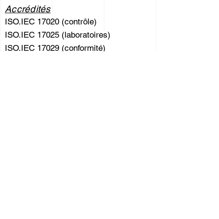
Accrédités
ISO.IEC 17020 (contrôle)
ISO.IEC 17025 (laboratoires)
ISO.IEC 17029 (conformité)
ISO.IEC 17043 (intercomparaison)
ISO.IEC 17065 (certification)
Sécurité, risques & résilience
ISO 22301 (résilience)
ISO 27001 (information)
MASE
ISO 37001 (anti-corruption)
ISO 18788 (sécurité privée)
Durable
ISO 20121 (évènementiel)
ISO 26000 (développement durable)