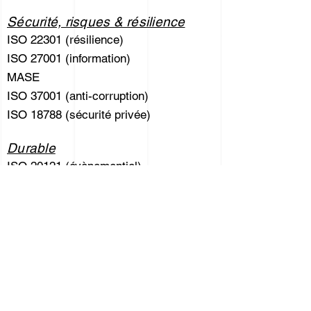
Sécurité, risques & résilience
ISO 22301 (résilience)
ISO 27001 (information)
MASE
ISO 37001 (anti-corruption)
ISO 18788 (sécurité privée)
Durable
ISO 20121 (évènementiel)
ISO 26000 (développement durable)
ISO 50001 (énergétique)
Formation aux normes, systèmes &
outils de management
Audits internes & diagnostics
Externalisation des Fonctions QHSE