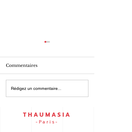
Commentaires
UN PORTEFEUILLE
ISO 9001 et I
Rédigez un commentaire...
DES RISQUES... pour
45001… par e
vous !
THAUMASIA
-Paris-