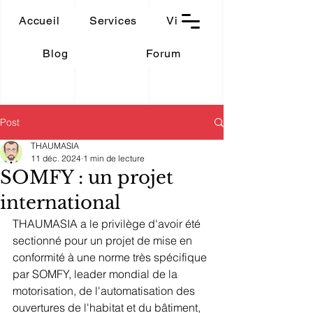
THAUMASIA
Accueil
Services
Vidéos
-Paris-
Blog
Forum
Post
THAUMASIA
11 déc. 2024
1 min de lecture
SOMFY : un projet
international
THAUMASIA a le privilège d'avoir été 
sectionné pour un projet de mise en 
conformité à une norme très spécifique 
par SOMFY, leader mondial de la 
motorisation, de l'automatisation des 
ouvertures de l'habitat et du bâtiment, 