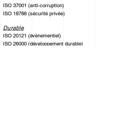
ISO 37001 (anti-corruption)
ISO 18788 (sécurité privée)
Durable
ISO 20121 (évènementiel)
ISO 26000 (développement durable)
ISO 50001 (énergétique)
Formation aux normes, systèmes &
outils de management
Audits internes & diagnostics
Externalisation des Fonctions QHSE
/ Projets / DPO
Conception & maintien de labels
Maitrise des processus