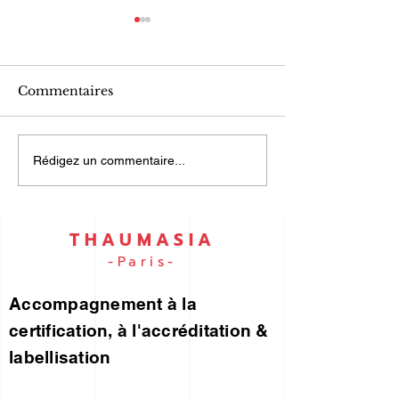
Commentaires
UN PORTEFEUILLE
ISO 9001 et I
Rédigez un commentaire...
DES RISQUES... pour
45001… par e
vous !
THAUMASIA
-Paris-
Accompagnement à la
certification, à l'accréditation &
labellisation