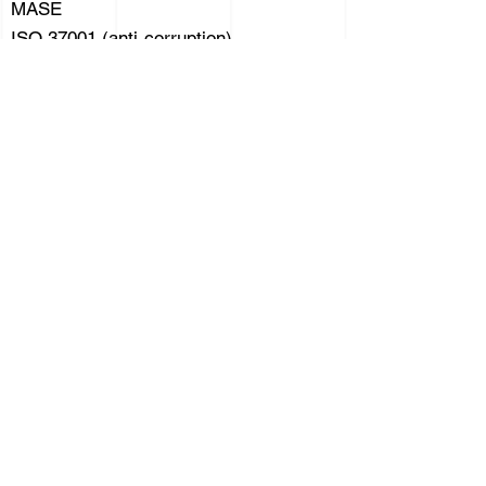
MASE
ISO 37001 (anti-corruption)
ISO 18788 (sécurité privée)
Durable
ISO 20121 (évènementiel)
ISO 26000 (développement durable)
ISO 50001 (énergétique)
Formation aux normes, systèmes &
outils de management
Audits internes & diagnostics
Externalisation des Fonctions QHSE
/ Projets / DPO
Conception & maintien de labels
Maitrise des processus