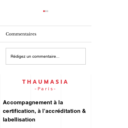
Commentaires
UN PORTEFEUILLE
ISO 9001 et I
Rédigez un commentaire...
DES RISQUES... pour
45001… par e
vous !
THAUMASIA
-Paris-
Accompagnement à la
certification, à l'accréditation &
labellisation