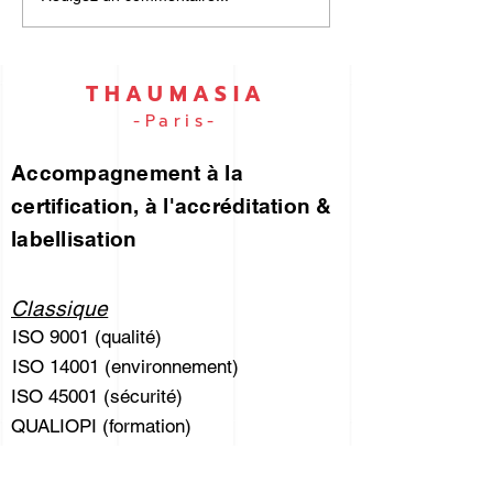
DES RISQUES... pour
45001… par e
vous !
THAUMASIA
-Paris-
Accompagnement à la
certification, à l'accréditation &
labellisation
Classique
ISO 9001 (qualité)
ISO 14001 (environnement)
ISO 45001 (sécurité)
QUALIOPI (formation)
Accrédités