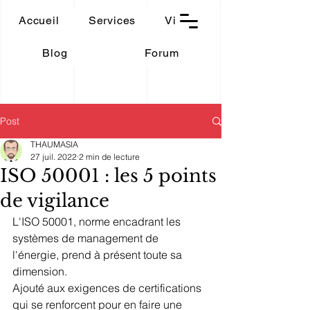
THAUMASIA
Accueil
Services
Vidéos
-Paris-
Blog
Forum
Post
THAUMASIA
27 juil. 2022
2 min de lecture
ISO 50001 : les 5 points
de vigilance
L'ISO 50001, norme encadrant les 
systèmes de management de 
l'énergie, prend à présent toute sa 
dimension.
Ajouté aux exigences de certifications 
qui se renforcent pour en faire une 