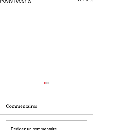
Posts récents
Commentaires
UN PORTEFEUILLE
ISO 9001 et I
Rédigez un commentaire...