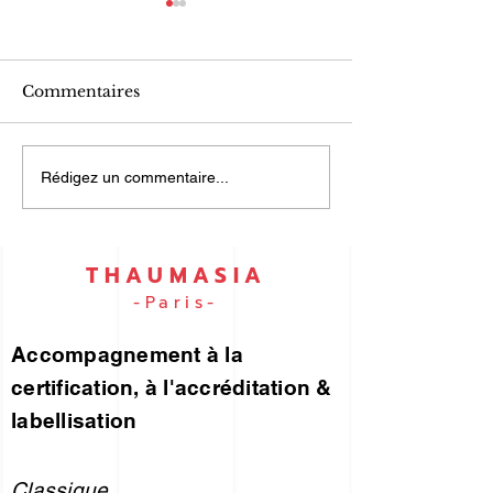
Commentaires
UN PORTEFEUILLE
ISO 9001 et I
Rédigez un commentaire...
DES RISQUES... pour
45001… par e
vous !
THAUMASIA
-Paris-
Accompagnement à la
certification, à l'accréditation &
labellisation
Classique