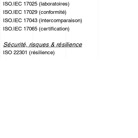
ISO.IEC 17025 (laboratoires)
ISO.IEC 17029 (conformité)
ISO.IEC 17043 (intercomparaison)
ISO.IEC 17065 (certification)
Sécurité, risques & résilience
ISO 22301 (résilience)
ISO 27001 (information)
MASE
ISO 37001 (anti-corruption)
ISO 18788 (sécurité privée)
Durable
ISO 20121 (évènementiel)
ISO 26000 (développement durable)
ISO 50001 (énergétique)