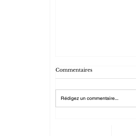
Commentaires
Rédigez un commentaire...
Guide en 5 étapes claires
pour la mise en place d'un
système de management