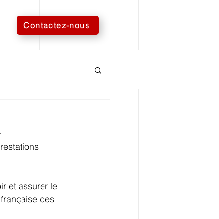
Contactez-nous
l
estations 
 et assurer le 
 française des 