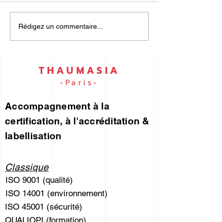
UN PORTEFEUILLE
ISO 9001 et I
Rédigez un commentaire...
DES RISQUES... pour
45001… par e
vous !
THAUMASIA
-Paris-
Accompagnement à la
certification, à l'accréditation &
labellisation
Classique
ISO 9001 (qualité)
ISO 14001 (environnement)
ISO 45001 (sécurité)
QUALIOPI (formation)