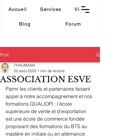
THAUMASIA
Accueil
Services
Vidéos
-Paris-
Blog
Forum
Post
THAUMASIA
20 août 2020
1 min de lecture
ASSOCIATION ESVE
Parmi les clients et partenaires faisant 
appel à notre accompagnement et nos 
formations QUALIOPI : l’école 
supérieure de vente et d’exportation 
est une école de commerce fondée 
proposant des formations du BTS au 
mastère en initiale ou en alternance 