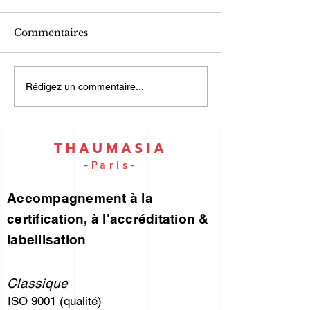
Commentaires
UN PORTEFEUILLE
ISO 9001 et I
Rédigez un commentaire...
DES RISQUES... pour
45001… par e
vous !
THAUMASIA
-Paris-
Accompagnement à la
certification, à l'accréditation &
labellisation
Classique
ISO 9001 (qualité)