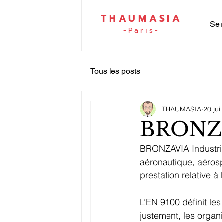
THAUMASIA
Se
-Paris-
Tous les posts
THAUMASIA
20 jui
BRONZA
BRONZAVIA Industri
aéronautique, aérosp
prestation relative à
L’EN 9100 définit le
justement, les organ