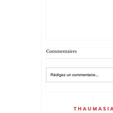
Commentaires
Rédigez un commentaire...
Guide en 5 étapes claires
pour la mise en place d'un
système de management
de l'énergie conforme à la
THAUMASI
norme ISO 50001