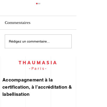
Commentaires
UN PORTEFEUILLE
ISO 9001 et I
Rédigez un commentaire...
DES RISQUES... pour
45001… par e
vous !
THAUMASIA
-Paris-
Accompagnement à la
certification, à l'accréditation &
labellisation