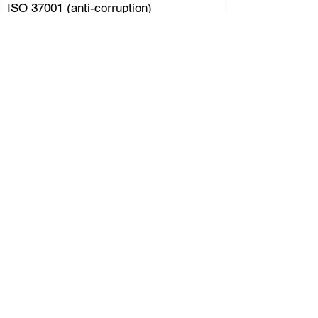
ISO 37001 (anti-corruption)
ISO 18788 (sécurité privée)
Durable
ISO 20121 (évènementiel)
ISO 26000 (développement durable)
ISO 50001 (énergétique)
Formation aux normes, systèmes &
outils de management
Audits internes & diagnostics
Externalisation des Fonctions QHSE
/ Projets / DPO
Conception & maintien de labels
Maitrise des processus