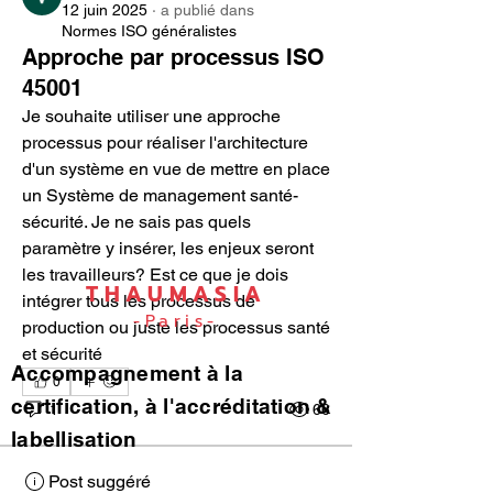
12 juin 2025
·
a publié dans
Normes ISO généralistes
Approche par processus ISO
45001
Je souhaite utiliser une approche 
processus pour réaliser l'architecture 
d'un système en vue de mettre en place 
un Système de management santé-
sécurité. Je ne sais pas quels 
paramètre y insérer, les enjeux seront 
les travailleurs? Est ce que je dois 
THAUMASIA
intégrer tous les processus de 
-Paris-
production ou juste les processus santé 
et sécurité
Accompagnement à la
0
certification, à l'accréditation &
1
66
labellisation
Post suggéré