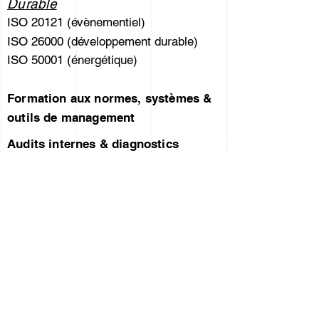
Durable
ISO 20121 (évènementiel)
ISO 26000 (développement durable)
ISO 50001 (énergétique)
Formation aux normes, systèmes &
outils de management
Audits internes & diagnostics
Externalisation des Fonctions QHSE
/ Projets / DPO
Conception & maintien de labels
Maitrise des processus
A propos de THAUMASIA
Tickets de conseil