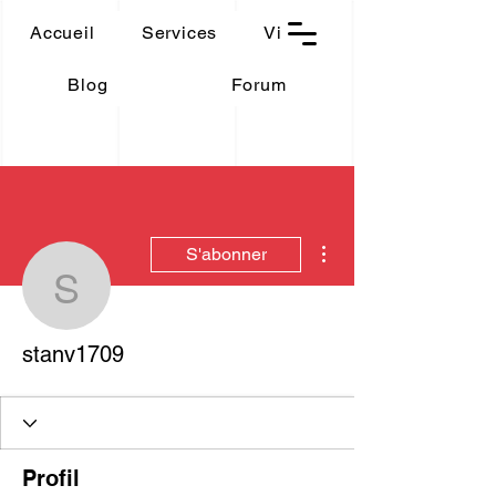
THAUMASIA
Accueil
Services
Vidéos
-Paris-
Blog
Forum
Plus d'actions
S'abonner
stanv1709
stanv1709
Profil