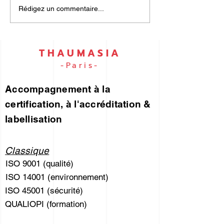
UN PORTEFEUILLE
ISO 9001 et I
Rédigez un commentaire...
DES RISQUES... pour
45001… par e
vous !
THAUMASIA
-Paris-
Accompagnement à la
certification, à l'accréditation &
labellisation
Classique
ISO 9001 (qualité)
ISO 14001 (environnement)
ISO 45001 (sécurité)
QUALIOPI (formation)