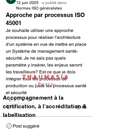
12 juin 2025
·
a publié dans
Normes ISO généralistes
Approche par processus ISO
45001
Je souhaite utiliser une approche 
processus pour réaliser l'architecture 
d'un système en vue de mettre en place 
un Système de management santé-
sécurité. Je ne sais pas quels 
paramètre y insérer, les enjeux seront 
les travailleurs? Est ce que je dois 
THAUMASIA
intégrer tous les processus de 
-Paris-
production ou juste les processus santé 
et sécurité
Accompagnement à la
0
certification, à l'accréditation &
1
66
labellisation
Post suggéré